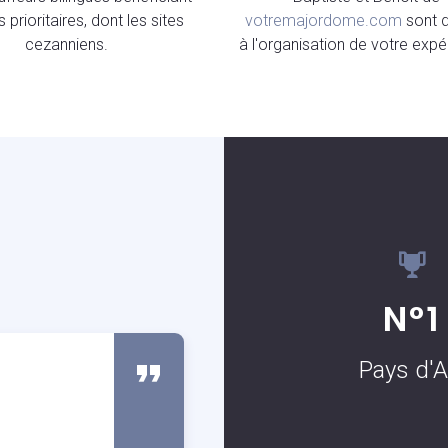
 prioritaires, dont les sites
votremajordome.com
sont 
cezanniens.
à l'organisation de votre expé
S
N°1
Pays d'A
Carmen Patton
Client occassionnel