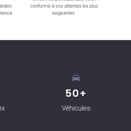
dédiés
conforme à vos attentes les plus
rience.
exigeantes.
50
+
ix
Véhicules
Mary Johnson
Nouveau client