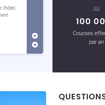
Nous avons beaucoup apprécié le 
 l'hôtel,
véhicule tout au long de notre circ
ment
parlait parfaitement anglais, ce qui
100 0
échanges faciles et agréables. Il a
nos questions et nous guider tout a
Courses effe
Une prestation de qualité.
par an
QUESTION