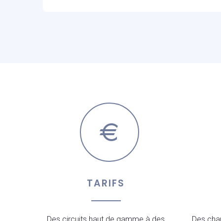
TARIFS
Des circuits haut de gamme à des
Des chau