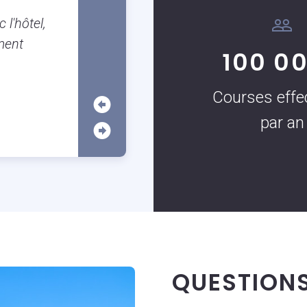
Nous avons beaucoup apprécié le 
 l'hôtel,
véhicule tout au long de notre circ
ment
parlait parfaitement anglais, ce qui
100 0
échanges faciles et agréables. Il a
nos questions et nous guider tout a
Courses effe
Une prestation de qualité.
par an
QUESTION