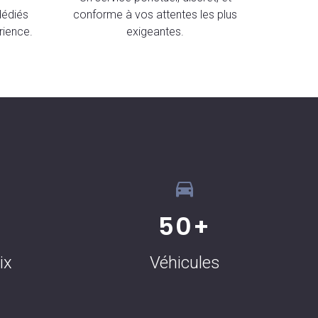
dédiés
conforme à vos attentes les plus
rience.
exigeantes.
50
+
ix
Véhicules
Mary Johnson
Nouveau client