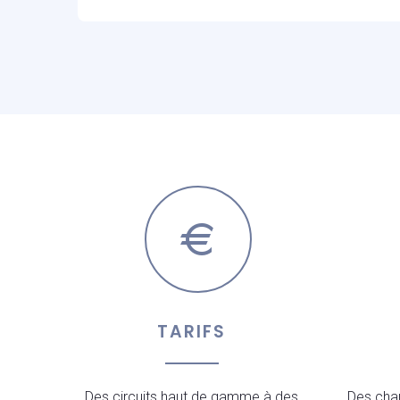
TARIFS
Des circuits haut de gamme à des
Des chau