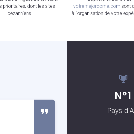
 prioritaires, dont les sites
votremajordome.com
sont 
cezanniens.
à l'organisation de votre expé
S
N°1
Pays d'A
Carmen Patton
Client occassionnel