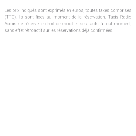
Les prix indiqués sont exprimés en euros, toutes taxes comprises
(TTC). Ils sont fixes au moment de la réservation. Taxis Radio
Aixois se réserve le droit de modifier ses tarifs à tout moment,
sans effet rétroactif sur les réservations déjà confirmées.
4. Modalités de paiement
Le paiement s’effectue en totalité au moment de la réservation sur
notre site internet, par carte bancaire via un système de paiement
sécurisé. Aucune réservation ne sera confirmée sans règlement
intégral.
5. Conditions d’annulation et de remboursement
Le client peut annuler directement sa réservation en ligne depuis
son espace personnel sur notre site.